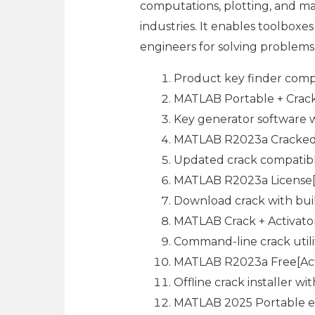
computations, plotting, and ma
industries. It enables toolboxe
engineers for solving problems
Product key finder compa
MATLAB Portable + Crack
Key generator software w
MATLAB R2023a Cracked [
Updated crack compatibl
MATLAB R2023a License[A
Download crack with buil
MATLAB Crack + Activator
Command-line crack utili
MATLAB R2023a Free[Activ
Offline crack installer wi
MATLAB 2025 Portable ex