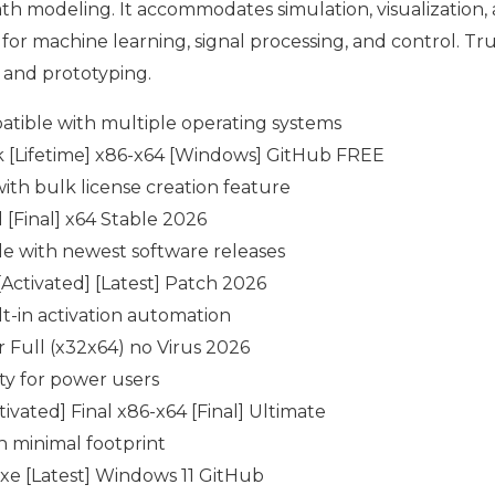
th modeling. It accommodates simulation, visualization,
s for machine learning, signal processing, and control. T
 and prototyping.
tible with multiple operating systems
 [Lifetime] x86-x64 [Windows] GitHub FREE
ith bulk license creation feature
Final] x64 Stable 2026
e with newest software releases
ctivated] [Latest] Patch 2026
t-in activation automation
 Full (x32x64) no Virus 2026
ty for power users
ated] Final x86-x64 [Final] Ultimate
th minimal footprint
e [Latest] Windows 11 GitHub