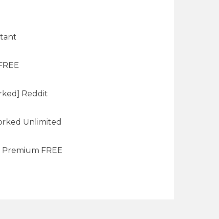
tant
 FREE
rked] Reddit
orked Unlimited
s] Premium FREE