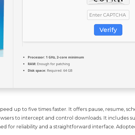
Verify
Processor:
1 GHz, 2-core minimum
RAM:
Enough for patching
Disk space:
Required: 64 GB
ed up to five times faster. It offers pause, resume, sc
rowsers to intercept and control downloads. It includes 
med for reliability and a straightforward interface. Adopt