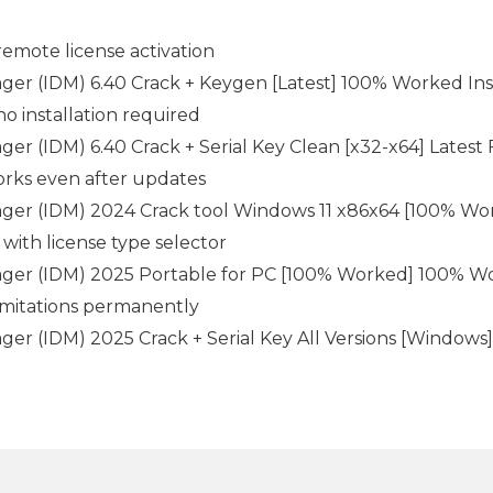
emote license activation
er (IDM) 6.40 Crack + Keygen [Latest] 100% Worked Ins
no installation required
r (IDM) 6.40 Crack + Serial Key Clean [x32-x64] Latest
works even after updates
er (IDM) 2024 Crack tool Windows 11 x86x64 [100% Wo
with license type selector
ger (IDM) 2025 Portable for PC [100% Worked] 100% W
limitations permanently
er (IDM) 2025 Crack + Serial Key All Versions [Window