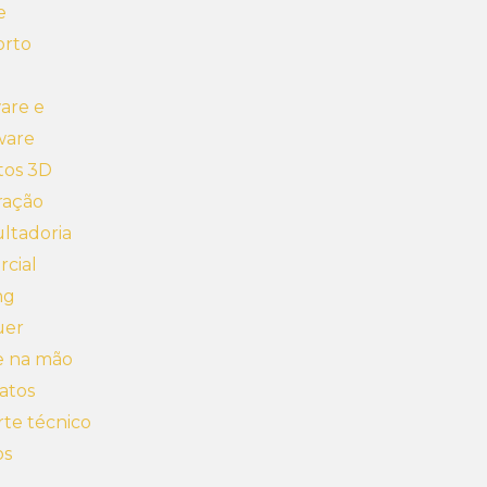
e
orto
are e
ware
tos 3D
ração
ltadoria
cial
ng
uer
e na mão
atos
te técnico
os