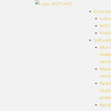
Empres
Sobr
NID
Notíc
Softwar
Nfurn
Mobil
escrit
Nspac
remo
Npart
Divisó
ambi
Nproj