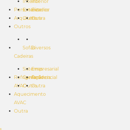
Interior
Interior
Personalizados
Exterior
Exterior
Arquitetura
Outra
Outra
Outros
Sofás
Diversos
Cadeiras
Sistemas
Empresarial
Refrigeração
Conferência
Residencial
AVAC
Outro
Outra
Aquecimento
AVAC
Outra
s