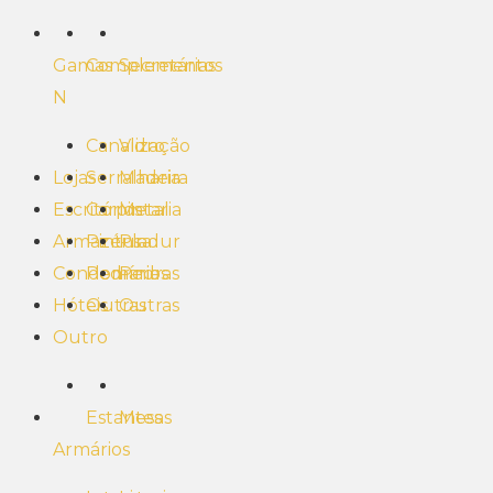
Gamas
Complementos
Secretárias
N
Canalização
Vidro
Lojas
Serralharia
Madeira
Escritórios
Carpintaria
Metal
Armazéns
Pintura
Pladur
Condomínios
Pedraria
Pedras
Hóteis
Outras
Outras
Outro
Estantes
Mesas
Armários