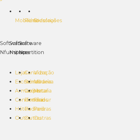
Mobiliário
Remodelações
Divisórias
Software
Software
Software
Nfurniture
Nspaces
Npartition
Lojas
Canalização
Vidro
Escritórios
Serralharia
Madeira
Armazéns
Carpintaria
Metal
Condomínios
Pintura
Pladur
Hóteis
Pedraria
Pedras
Outro
Outras
Outras