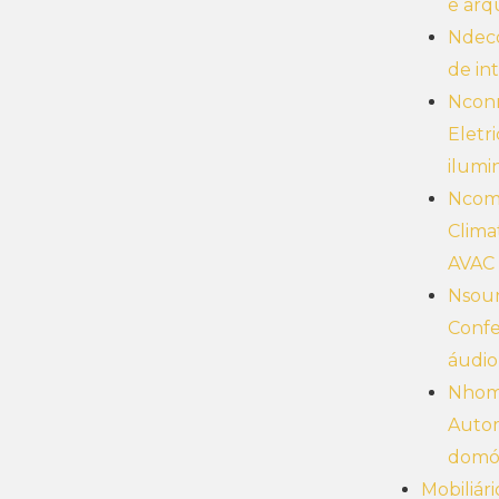
e arq
Ndeco
de in
Ncon
Eletr
ilumi
Ncom
Clima
AVAC
Nsou
Confe
áudio
Nhom
Auto
domó
Mobiliári