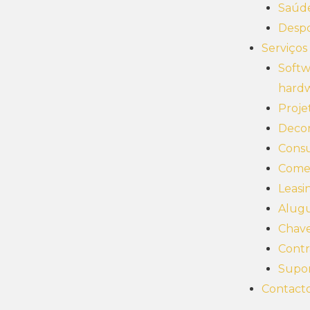
Saúd
Desp
Serviços
Softw
hard
Proje
Deco
Consu
Comer
Leasi
Alug
Chav
Contr
Supor
Contact