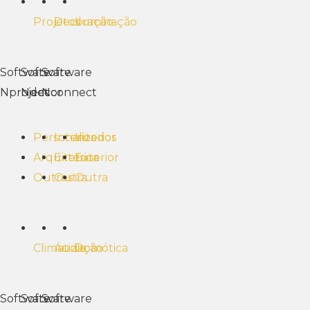
Projetos
Decoração
Iluminação
Software
Software
Software
Nproject
Ndecor
Nconnect
Personalizados
Interior
Interior
Arquitetura
Exterior
Exterior
Outros
Outra
Outra
Climatização
Áudio
Domótica
Software
Software
Software