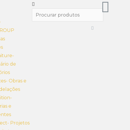
a
e
GROUP
ias
es
iture-
iário de
órios
es- Obras e
delações
ition-
rias e
entes
ect- Projetos