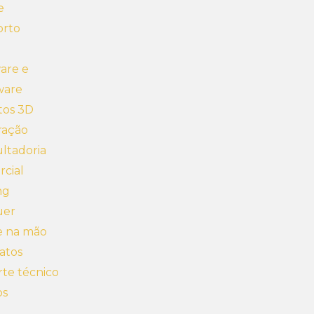
e
orto
are e
ware
tos 3D
ração
ltadoria
cial
ng
uer
e na mão
atos
te técnico
os