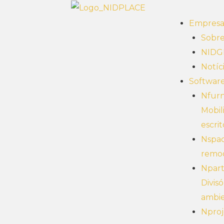
Empres
Sobr
NID
Notíc
Softwar
Nfurn
Mobil
escrit
Nspac
remo
Npart
Divisó
ambi
Nproj