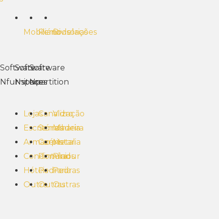
Mobiliário
Remodelações
Divisórias
Software
Software
Software
Nfurniture
Nspaces
Npartition
Lojas
Canalização
Vidro
Escritórios
Serralharia
Madeira
Armazéns
Carpintaria
Metal
Condomínios
Pintura
Pladur
Hóteis
Pedraria
Pedras
Outro
Outras
Outras