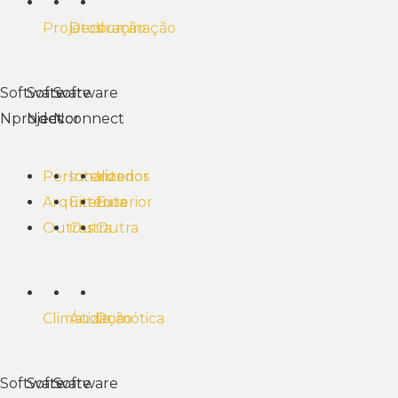
Projetos
Decoração
Iluminação
Software
Software
Software
Nproject
Ndecor
Nconnect
Personalizados
Interior
Interior
Arquitetura
Exterior
Exterior
Outros
Outra
Outra
Climatização
Áudio
Domótica
Software
Software
Software