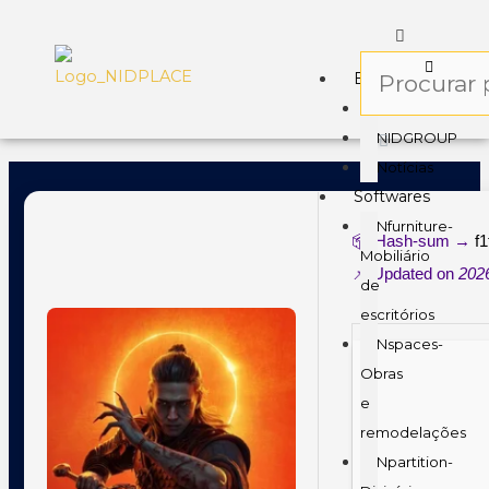
Empresa
Sobre
NIDGROUP
Notícias
Softwares
Nfurniture-
📦 Hash-sum →
f
Mobiliário
📌 Updated on
202
de
escritórios
Nspaces-
Obras
e
remodelações
Npartition-