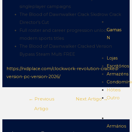
singleplayer campaigns
The Blood of Dawnwalker Crack Skidrow Crack
Director’s Cut
Gamas
Full roster and career progression unlocker for
N
modern sports titles
The Blood of Dawnwalker Cracked Version
Bypass Steam Multi FREE
Lojas
Escritórios
https://nidplace.com/clockwork-revolution-cracked-
Armazéns
version-pc-version-2026/
Condomíni
Hóteis
Outro
←
Previous
Next Artigo
→
Artigo
Armários