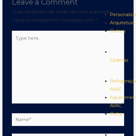
Leave a Comment
O seu endereço de email não será publicado.
Personaliz
Campos obrigatórios marcados com
*
Arquitetura
Outros
Cadeiras
Refrigeraçã
AVAC
Aquecimen
AVAC
Outra