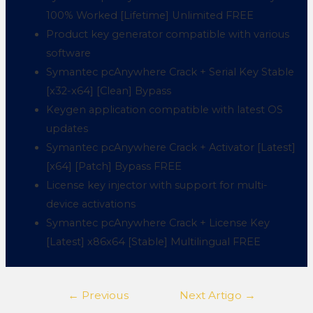
100% Worked [Lifetime] Unlimited FREE
Product key generator compatible with various
software
Symantec pcAnywhere Crack + Serial Key Stable
[x32-x64] [Clean] Bypass
Keygen application compatible with latest OS
updates
Symantec pcAnywhere Crack + Activator [Latest]
[x64] [Patch] Bypass FREE
License key injector with support for multi-
device activations
Symantec pcAnywhere Crack + License Key
[Latest] x86x64 [Stable] Multilingual FREE
←
Previous
Next Artigo
→