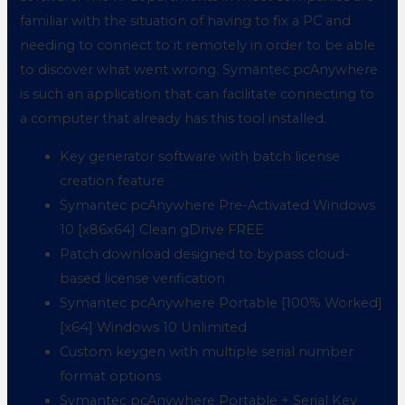
familiar with the situation of having to fix a PC and
needing to connect to it remotely in order to be able
to discover what went wrong. Symantec pcAnywhere
is such an application that can facilitate connecting to
a computer that already has this tool installed.
Key generator software with batch license
creation feature
Symantec pcAnywhere Pre-Activated Windows
10 [x86x64] Clean gDrive FREE
Patch download designed to bypass cloud-
based license verification
Symantec pcAnywhere Portable [100% Worked]
[x64] Windows 10 Unlimited
Custom keygen with multiple serial number
format options
Symantec pcAnywhere Portable + Serial Key