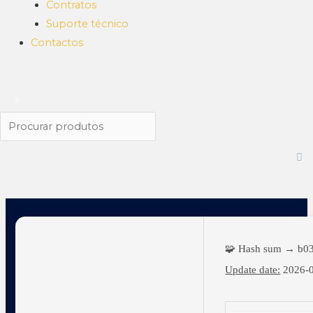
Contratos
Suporte técnico
Contactos
X
🧩 Hash sum → b0
Update date:
2026-