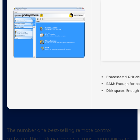
Processor:
1 GHz c
RAM:
Enough for pa
Disk space:
Enough f
The number one best-selling remote control
software. The IT departments in most companies are