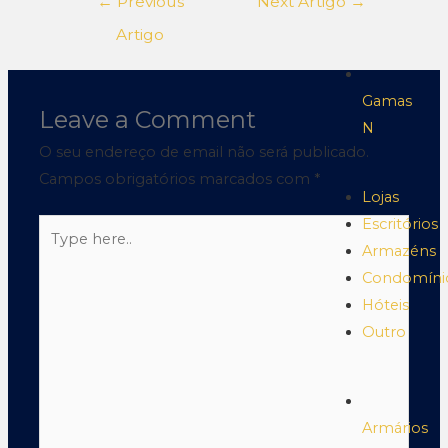
←
Previous
Next Artigo
→
Artigo
Gamas
Leave a Comment
N
O seu endereço de email não será publicado.
Campos obrigatórios marcados com
*
Lojas
Escritórios
Armazéns
Condomíni
Hóteis
Outro
Armários