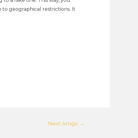
to a fake one. This way, you
to geographical restrictions. It
Next Artigo
→