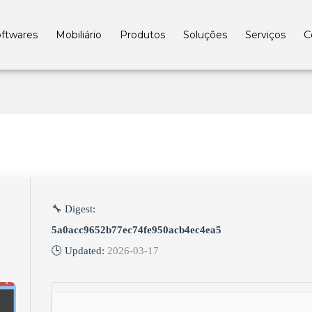
ftwares
Mobiliário
Produtos
Soluções
Serviços
C
🔧 Digest:
5a0acc9652b77ec74fe950acb4ec4ea5
🕒 Updated:
2026-03-17