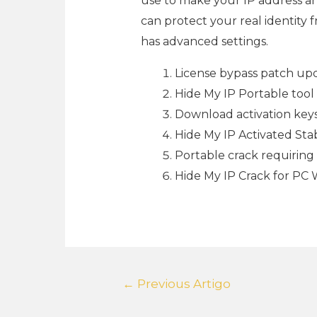
use to make your IP address an
can protect your real identity f
has advanced settings.
License bypass patch upd
Hide My IP Portable tool
Download activation keys
Hide My IP Activated Stab
Portable crack requiring 
Hide My IP Crack for PC 
←
Previous Artigo