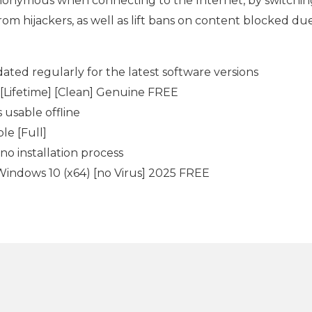
onymous when connecting to the Internet, by switching 
rom hijackers, as well as lift bans on content blocked due 
ated regularly for the latest software versions
 [Lifetime] [Clean] Genuine FREE
 usable offline
le [Full]
no installation process
Windows 10 (x64) [no Virus] 2025 FREE