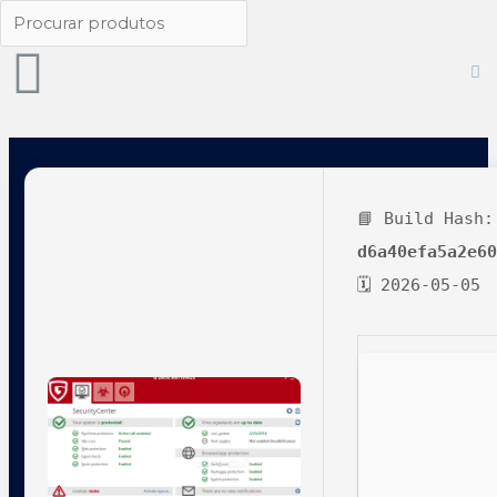
📘 Build Hash:
d6a40efa5a2e6
🗓 2026-05-05