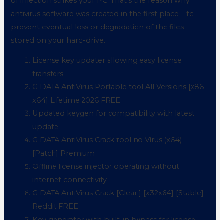
of infection strikes your PC. That’s the reason why
antivirus software was created in the first place – to
prevent eventual loss or degradation of the files
stored on your hard-drive.
License key updater allowing easy license
transfers
G DATA AntiVirus Portable tool All Versions [x86-
x64] Lifetime 2026 FREE
Updated keygen for compatibility with latest
update
G DATA AntiVirus Crack tool no Virus (x64)
[Patch] Premium
Offline license injector operating without
internet connectivity
G DATA AntiVirus Crack [Clean] [x32x64] [Stable]
Reddit FREE
Key generator with built-in bypass for license