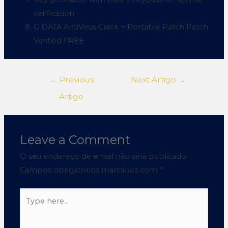
verification
G DATA AntiVirus Crack + Portable Patch Patch
Verified FREE
←
Previous
Next Artigo
→
Artigo
Leave a Comment
O seu endereço de email não será publicado.
Campos obrigatórios marcados com
*