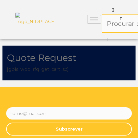
Quote Request
[gpls_woo_rfq_get_cart_sc]
Subscrever