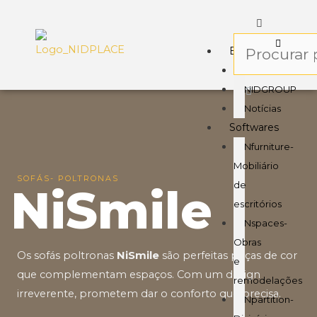
Empresa
Sobre
NIDGROUP
Notícias
Softwares
Nfurniture-
Mobiliário
SOFÁS- POLTRONAS
de
NiSmile
escritórios
Nspaces-
Obras
Os sofás poltronas
NiSmile
são perfeitas peças de cor
e
que complementam espaços. Com um design
remodelações
irreverente, prometem dar o conforto que precisa.
Npartition-