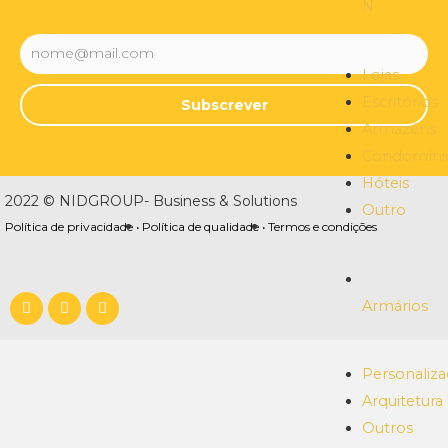
N
Lojas
Escritórios
Subscrever
Armazéns
Condomíni
Hóteis
2022 © NIDGROUP- Business & Solutions
Outro
Política de privacidade •
Política de qualidade •
Termos e condições
Armários
Personaliz
Arquitetura
Outros