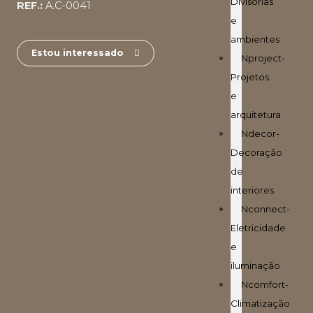
Divisórias
REF.:
A.C-0041
e
ambientes
Estou interessado
Nproject-
Projetos
e
arquitetura
Ndecor-
Decoração
de
interiores
Nconnect-
Eletricidade
e
iluminação
Ncomfort-
Climatização