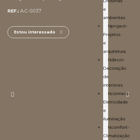
Divisórias
e
REF.:
A.C-0037
ambientes
Nproject-
Estou interessado
Projetos
e
arquitetura
Ndecor-
Decoração
de
interiores
Nconnect-
Eletricidade
e
iluminação
Ncomfort-
Climatização