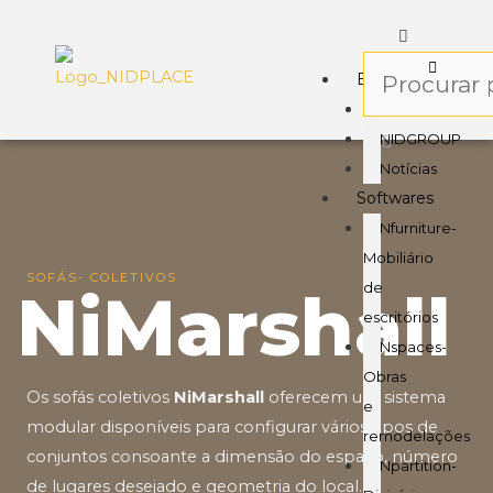
Empresa
Sobre
NIDGROUP
Notícias
Softwares
Nfurniture-
Mobiliário
SOFÁS- COLETIVOS
de
NiMarshall
escritórios
Nspaces-
Obras
Os sofás coletivos
NiMarshall
oferecem um sistema
e
modular disponíveis para configurar vários tipos de
remodelações
conjuntos consoante a dimensão do espaço, número
Npartition-
de lugares desejado e geometria do local.