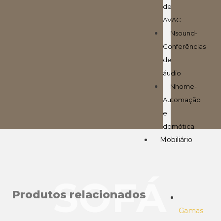
de
AVAC
Nsound-
Conferências
de
áudio
Nhome-
Automação
e
domótica
Mobiliário
SOFÁ
Produtos relacionados
Gamas