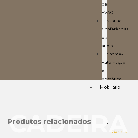
de
AVAC
Nsound-
Conferências
de
áudio
Nhome-
Automação
e
domótica
Mobiliário
CADEIRA
Produtos relacionados
Gamas