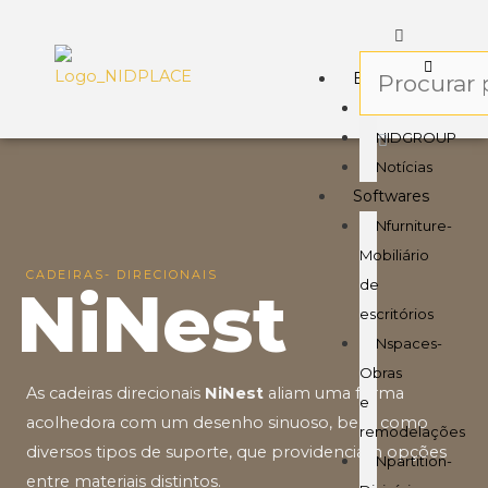
Empresa
Sobre
NIDGROUP
Notícias
Softwares
Nfurniture-
Mobiliário
CADEIRAS- DIRECIONAIS
de
NiNest
escritórios
Nspaces-
Obras
As cadeiras direcionais
NiNest
aliam uma forma
e
acolhedora com um desenho sinuoso, bem como
remodelações
diversos tipos de suporte, que providenciam opções
Npartition-
entre materiais distintos.