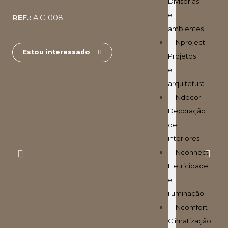
Divisórias
e
REF.:
A.C-008
ambientes
Nproject-
Estou interessado
Projetos
e
arquitetura
Ndecor-
Decoração
de
interiores
Nconnect-
Eletricidade
e
iluminação
Ncomfort-
Climatização