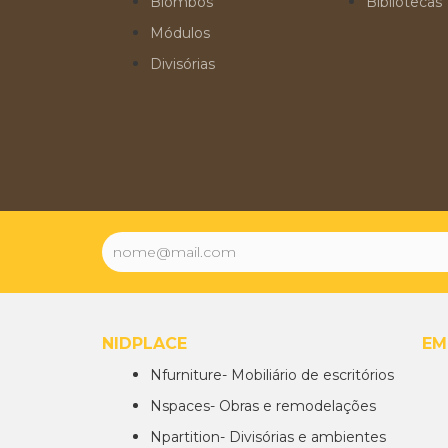
Biombos
Bibliotecas
Módulos
Divisórias
NIDPLACE
EM
Nfurniture- Mobiliário de escritórios
Nspaces- Obras e remodelações
Npartition- Divisórias e ambientes