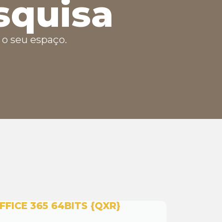
squisa
o seu espaço.
FFICE 365 64BITS {QXR}