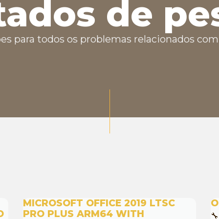
tados de pe
es para todos os problemas relacionados com 
MICROSOFT OFFICE 2019 LTSC
O
O
PRO PLUS ARM64 WITH
🔧