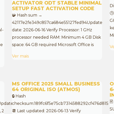
ACTIVATOR ODT STABLE MINIMAL
D
SETUP FAST ACTIVATION CODE
🕒
🧩 Hash sum →
GH
t
42117e2fe349c857ca684e55127fed94Update
ke
l-
date: 2026-06-16 Verify Processor: 1 GHz
Mi
processor needed RAM: Minimum 4 GB Disk
ce
space: 64 GB required Microsoft Office is
Ve
Ver mais
MS OFFICE 2025 SMALL BUSINESS
O
64 ORIGINAL ISO (ATMOS)
6
I
🔒 Hash

Updated:
checksum:189fc6f5e75cb7314588292cf476d815
S
, 2
📆 Last updated: 2026-06-13 Verify