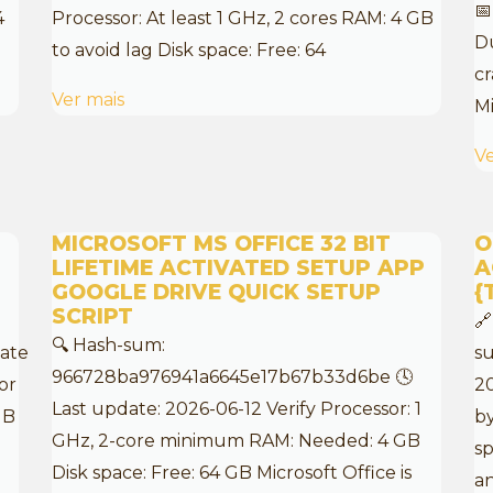
📅
4
Processor: At least 1 GHz, 2 cores RAM: 4 GB
Du
to avoid lag Disk space: Free: 64
cr
Ver mais
Mi
Ve
MICROSOFT MS OFFICE 32 BIT
O
LIFETIME ACTIVATED SETUP APP
A
GOOGLE DRIVE QUICK SETUP
{
SCRIPT

🔍 Hash-sum:
ate
s
966728ba976941a6645e17b67b33d6be 🕓
or
20
Last update: 2026-06-12 Verify Processor: 1
GB
b
GHz, 2-core minimum RAM: Needed: 4 GB
sp
Disk space: Free: 64 GB Microsoft Office is
a