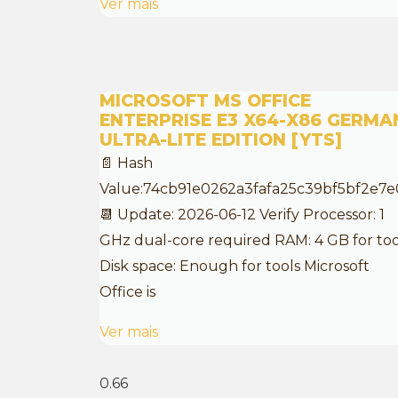
Ver mais
MICROSOFT MS OFFICE
ENTERPRISE E3 X64-X86 GERMA
ULTRA-LITE EDITION [YTS]
📄 Hash
Value:74cb91e0262a3fafa25c39bf5bf2e7e
📆 Update: 2026-06-12 Verify Processor: 1
GHz dual-core required RAM: 4 GB for too
Disk space: Enough for tools Microsoft
Office is
Ver mais