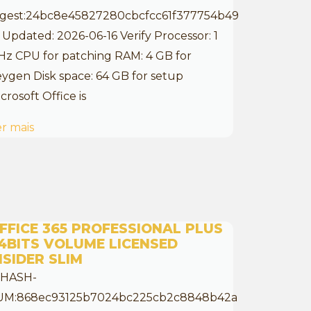
igest:24bc8e45827280cbcfcc61f377754b49
 Updated: 2026-06-16 Verify Processor: 1
z CPU for patching RAM: 4 GB for
ygen Disk space: 64 GB for setup
crosoft Office is
r mais
FFICE 365 PROFESSIONAL PLUS
4BITS VOLUME LICENSED
NSIDER SLIM
 HASH-
UM:868ec93125b7024bc225cb2c8848b42a