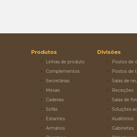
Produtos
Divisões
Linhas de produto
Postos de d
Complementos
Postos de t
Secretárias
Salas de re
Mesas
Receções
Cadeiras
Salas de f
Sofás
Soluções ac
Estantes
Auditórios
Armários
Gabinetes