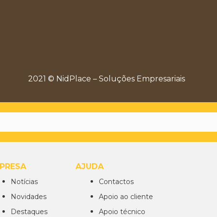
2021 © NidPlace – Soluções Empresariais
PRESA
AJUDA
Notícias
Contactos
Novidades
Apoio ao cliente
Destaques
Apoio técnico