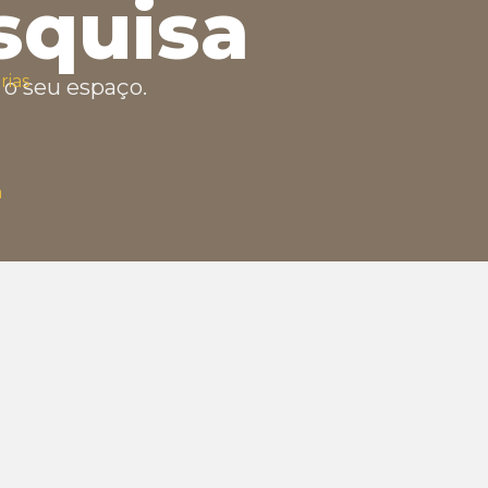
squisa
rias
o seu espaço.
a