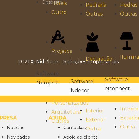
Desporto
Hóteis
Pedras
Pedraria
Outro
Outras
Outras
Projetos
Ilumin
Decoração
2021 © NidPlace – Soluções Empresariais
Software
Software
Software
Nproject
Nconnect
Ndecor
Personalizados
Interior
Interior
Arquitetura
PRESA
AJUDA
Exterio
Exterior
Outros
Outra
Notícias
Contactos
Outra
Novidades
Apoio ao cliente