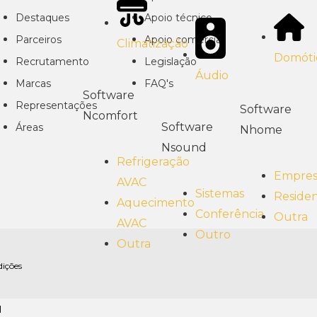
Destaques
Apoio técnico
Parceiros
Apoio comercial
Climatização
Domóti
Recrutamento
Legislação
Áudio
Marcas
FAQ's
Software
Representações
Software
Ncomfort
Software
Áreas
Nhome
Nsound
Refrigeração
Empresa
AVAC
Sistemas
Residen
Aquecimento
Conferência
Outra
AVAC
Outro
Outra
dições
l