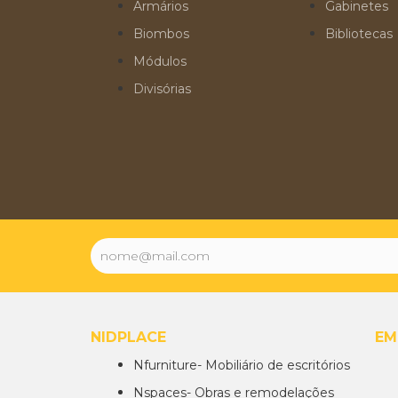
Armários
Gabinetes
Biombos
Bibliotecas
Módulos
Divisórias
NIDPLACE
EM
Nfurniture- Mobiliário de escritórios
Nspaces- Obras e remodelações