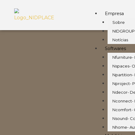
Empresa
Sobre
NIDGROUP
Notícias
Softwares
Nfurniture- 
Nspaces- O
Npartition-
Nproject- P
Ndecor- De
Nconnect- E
Ncomfort- 
Nsound- Co
Nhome- Au