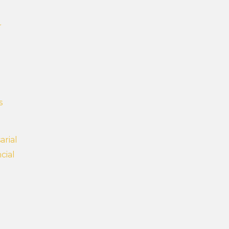
r
s
rial
cial