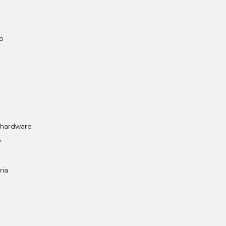
o
 hardware
D
ria