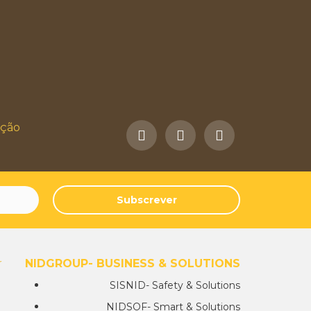
ação
Subscrever
NIDGROUP- BUSINESS & SOLUTIONS
r
SISNID- Safety & Solutions
NIDSOF- Smart & Solutions