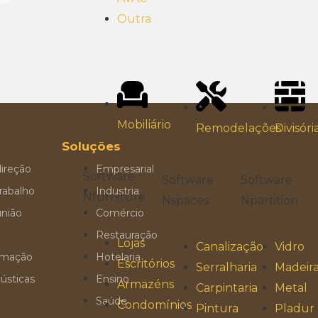
Outra
Mobiliário
Divisóri
Remodelações
Soluções
ireção
Empresarial
Software
Software
Software
rabalho
Industria
Nfurniture
Npartition
Nspaces
união
Comércio
Restauração
Lojas
Vidro
Canalização
ormação
Hotelaria
Escritórios
Madeir
Serralharia
ústicas
Ensino
Armazéns
Metal
Carpintaria
Saúde
Condomínios
Pladur
Pintura